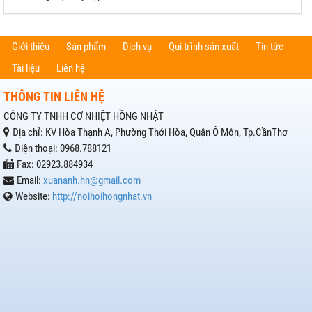
Giới thiệu
Sản phẩm
Dịch vụ
Qui trình sản xuất
Tin tức
Tài liệu
Liên hệ
THÔNG TIN LIÊN HỆ
CÔNG TY TNHH CƠ NHIỆT HỒNG NHẬT
Địa chỉ:
KV Hòa Thạnh A, Phường Thới Hòa, Quận Ô Môn, Tp.CầnThơ
Điện thoại:
0968.788121
Fax:
02923.884934
Email:
xuananh.hn@gmail.com
Website:
http://noihoihongnhat.vn