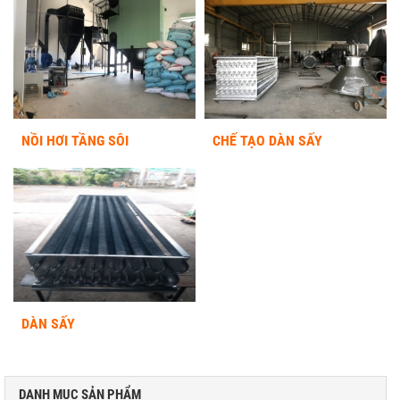
NỒI HƠI TẦNG SÔI
CHẾ TẠO DÀN SẤY
DÀN SẤY
DANH MỤC SẢN PHẨM