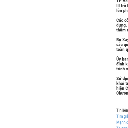
TP Hà 
III tr
lên ph
Các cô
dựng. 
thẩm 
Bộ Xây
các qu
toàn 
Ủy ban
định k
trình 
Sử dụn
khai t
hiện C
Chương
Tin liê
Tìm giả
Mạnh d