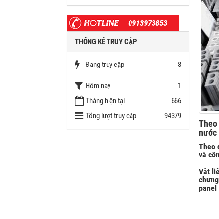
0913973853
THỐNG KÊ TRUY CẬP
Đang truy cập
8
Hôm nay
1
Tháng hiện tại
666
Tổng lượt truy cập
94379
Theo 
nước 
Theo đ
và côn
Vật li
chưng 
panel 