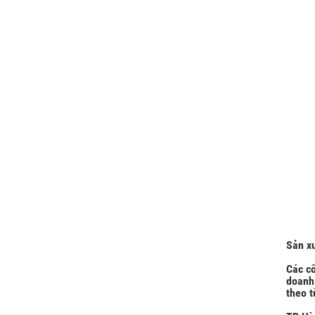
Sản x
Các c
doanh 
theo t