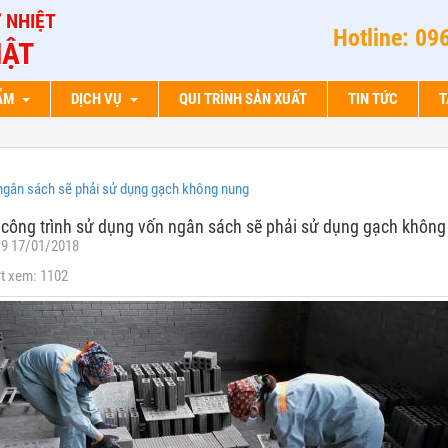
 NHIỆT
Hotline: 09
ẬT
HẨM
DỊCH VỤ
QUI TRÌNH SẢN XUẤT
TIN TỨC
T
ngân sách sẽ phải sử dụng gạch không nung
công trình sử dụng vốn ngân sách sẽ phải sử dụng gạch không
19 17/01/2018
t xem: 1102