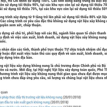
Nội, Hồ Chí Minh sử dụng 100%. Các tỉnh đồng bằng trung du Bắc Bộ,
ở lên sử dụng tối thiểu 90%, tại các khu vực còn lại sử dụng tối thiểu 70%
ải sử dụng tối thiểu 70%, tại các khu vực còn lại sử dụng tối thiểu 50
ng trình xây dựng từ 9 tầng trở lên phải sử dụng tối thiểu 80% vật li
Các công trình có yêu cầu đặc thù không sử dụng vật liệu xây không 
quyền xem xét, chấp thuận.
 dựng sẽ chủ trì, phối hợp với các Bộ, ngành liên quan tổ chức thanh 
y định về việc sản xuất, kinh doanh, sử dụng vật liệu xây không nung
quốc.
 nhân dân các tỉnh, thành phố trực thuộc TƯ chịu trách nhiệm chỉ đạ
ỳ hoặc đột xuất việc tuân thủ các quy định về sản xuất, kinh doanh, 
xây dựng trên địa bàn.
g vật liệu xây dựng không nung là chủ trương được Chính phủ và Bộ 
rên cả nước. Mới đây, tại Hội nghị Vật liệu xây dựng toàn quốc, Phó 
hương trình vật liệu xây không nung thời gian qua chưa đạt được mục 
 trình chưa đáp ứng yêu cầu, số lượng và chủng loại vật liệu chưa n
n quan
i pháp thúc đẩy thị trường vật liệu không nung
(20/01/2018)
ạn đầu tư sản xuất gạch không nung
(20/01/2018)