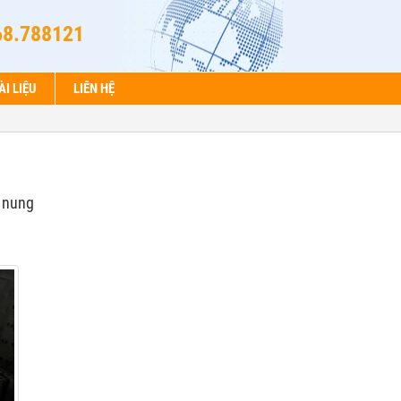
68.788121
ÀI LIỆU
LIÊN HỆ
 nung