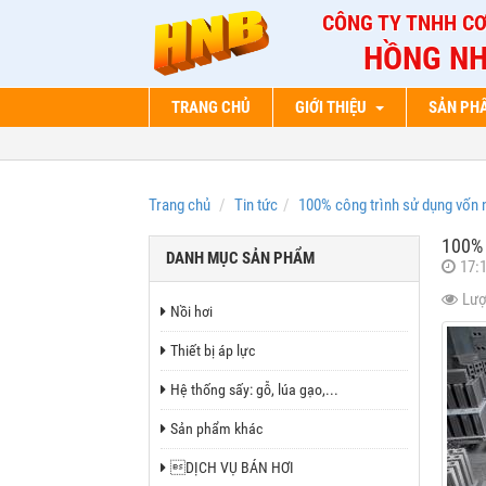
CÔNG TY TNHH CƠ
HỒNG NH
TRANG CHỦ
GIỚI THIỆU
SẢN P
Trang chủ
Tin tức
100% công trình sử dụng vốn 
100% 
DANH MỤC SẢN PHẨM
17:
Lượ
Nồi hơi
Thiết bị áp lực
Hệ thống sấy: gỗ, lúa gạo,...
Sản phẩm khác
DỊCH VỤ BÁN HƠI