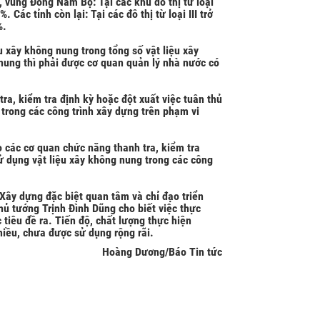
 vùng Đông Nam Bộ: Tại các khu đô thị từ loại
. Các tỉnh còn lại: Tại các đô thị từ loại III trở
%.
ệu xây không nung trong tổng số vật liệu xây
nung thì phải được cơ quan quản lý nhà nước có
tra, kiểm tra định kỳ hoặc đột xuất việc tuân thủ
 trong các công trình xây dựng trên phạm vi
o các cơ quan chức năng thanh tra, kiểm tra
sử dụng vật liệu xây không nung trong các công
Xây dựng đặc biệt quan tâm và chỉ đạo triển
Thủ tướng Trịnh Đình Dũng cho biết việc thực
tiêu đề ra. Tiến độ, chất lượng thực hiện
hiều, chưa được sử dụng rộng rãi.
Hoàng Dương/Báo Tin tức